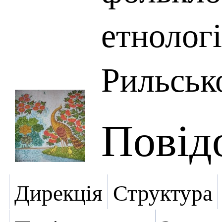
етнологі
Рильськ
Повід
Дирекція
Структура