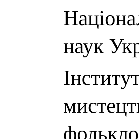
Націона
наук Ук
Інститу
мистецт
фолькло