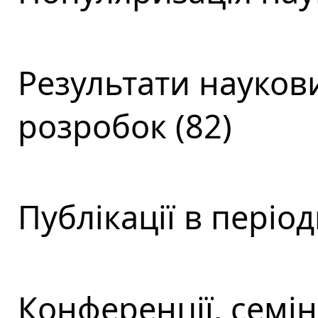
Результати наукови
розробок (82)
Публікації в періо
Конференції, семін