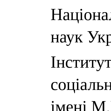
Націона
наук Ук
Інститут
соціаль
імені М