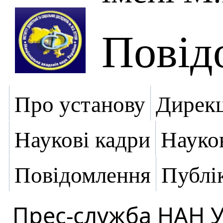
Повід
Про установу
Дирекц
Наукові кадри
Науко
Повідомлення
Публік
Прес-служба НАН 