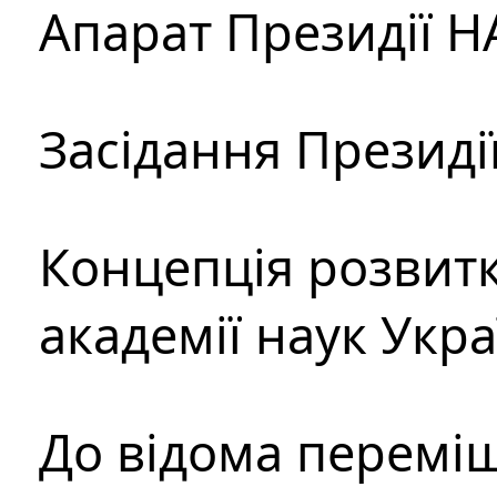
Апарат Президії Н
Засідання Президі
Концепція розвитк
академії наук Укр
До відома перемі