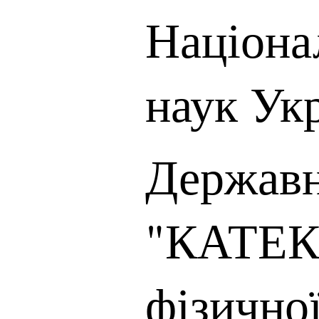
Націона
наук Ук
Державн
"КАТЕК"
фізичної