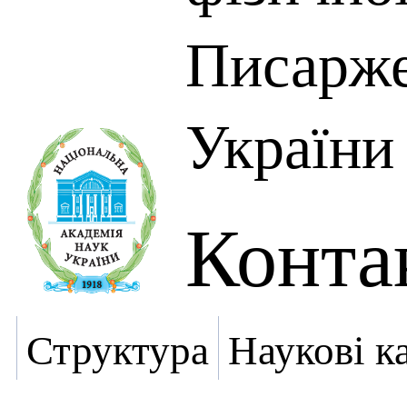
Писарж
України
Конта
Структура
Наукові к