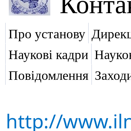
Конта
Про установу
Дирекц
Наукові кадри
Науко
Повідомлення
Заход
http://www.il