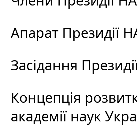
Члени Президії Н
Апарат Президії Н
Засідання Президі
Концепція розвитк
академії наук Укр