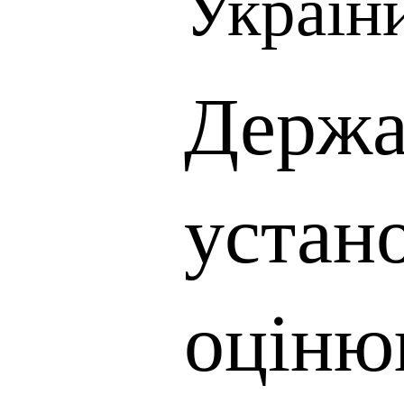
Україн
Держа
устан
оціню