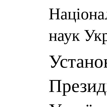
Націона
наук Ук
Устано
Презид