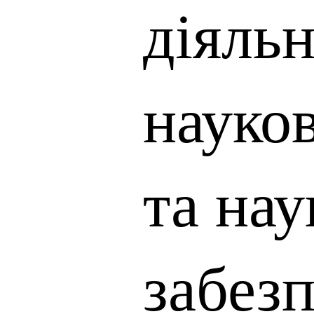
діяльн
науко
та нау
забез