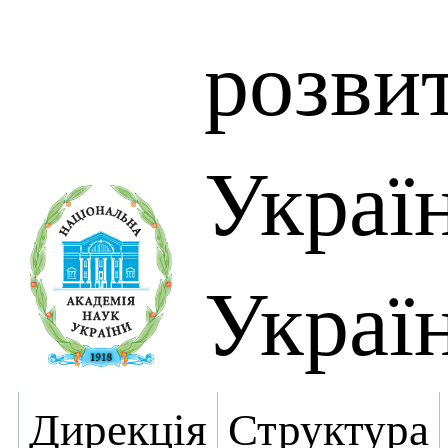
розвит
Украї
Украї
Дирекція
Структура