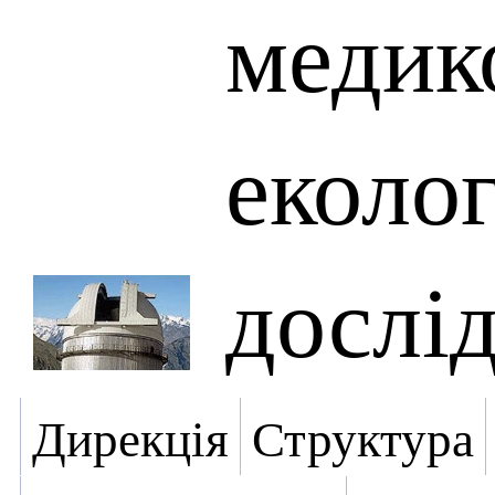
медик
еколо
дослі
Дирекція
Структура