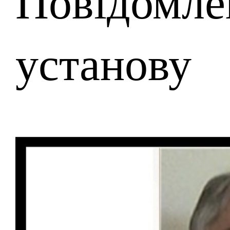
Повідомле
установу