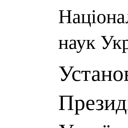
Націона
наук Ук
Устано
Презид