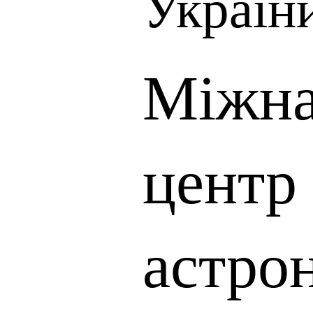
Україн
Міжна
центр
астро