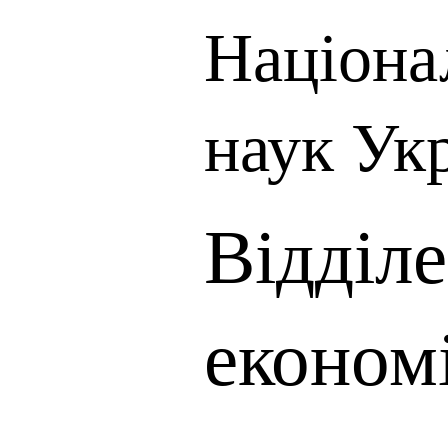
Націона
наук Ук
Відділ
економ