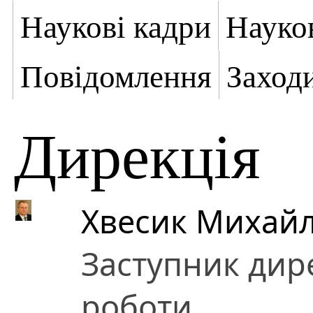
Наукові кадри
Науко
Повідомлення
Заход
Дирекція
Хвесик Михай
Заступник дире
роботи