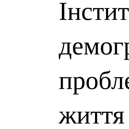
Інсти
демогр
пробл
життя