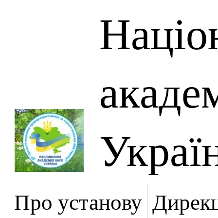
Націо
академ
Украї
Про установу
Дирекц