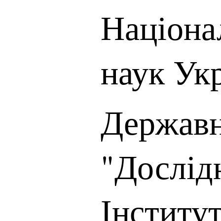
Націона
наук Ук
Державн
"Дослід
Інститут