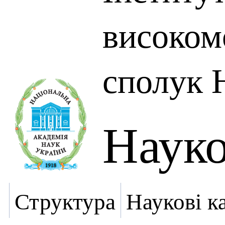
високом
сполук 
Науко
Структура
Наукові к