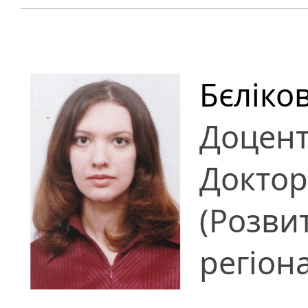
Бєліко
Доцен
Доктор
(Розви
регіон