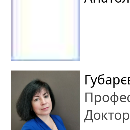
Губарє
Профе
Доктор