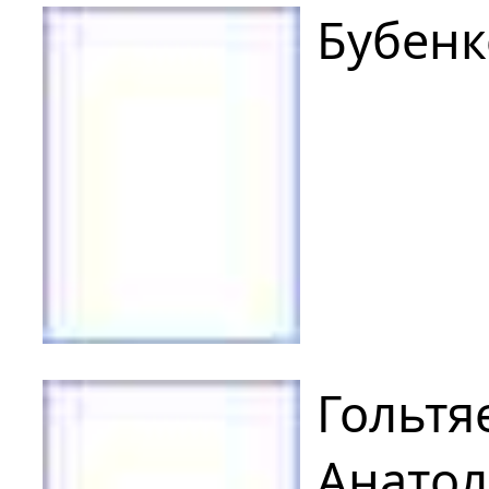
Бубенк
Гольтя
Анатол