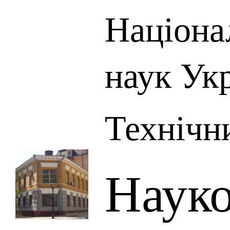
Націона
наук Ук
Технічн
Науко