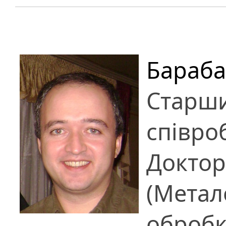
Бараб
Старш
співро
Доктор
(Метал
обробк