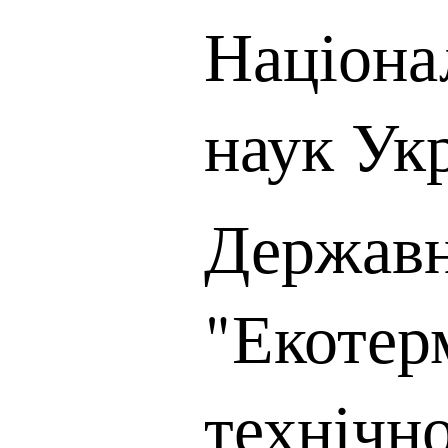
Націона
наук Ук
Державн
"Екотер
технічн