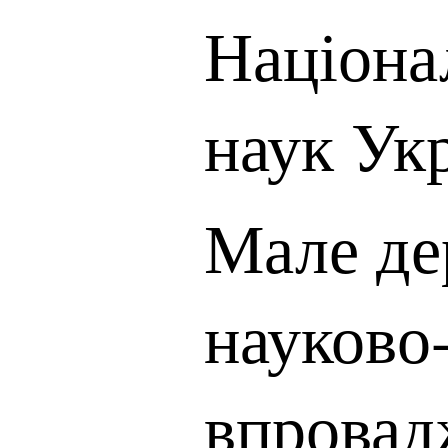
Націона
наук Ук
Мале де
науково
впровад