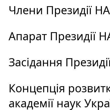
Члени Президії Н
Апарат Президії Н
Засідання Президі
Концепція розвитк
академії наук Укр