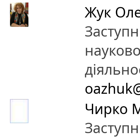
Жук Оле
Заступн
науково
діяльно
oazhuk@
Чирко 
Заступн