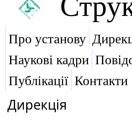
Стру
Про установу
Дирекц
Наукові кадри
Повід
Публікації
Контакти
Дирекція