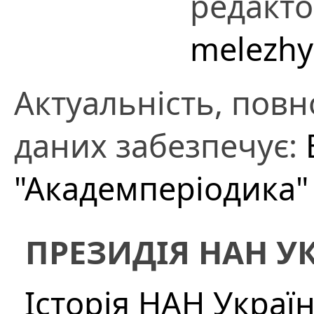
редакто
melezhy
Актуальність, повно
даних забезпечує:
"Академперіодика"
ПРЕЗИДІЯ НАН У
Історія НАН Украї