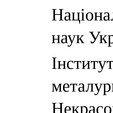
Націона
наук Ук
Інститут
металургі
Некрас