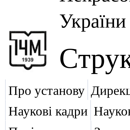
України
Стру
Про установу
Дирекц
Наукові кадри
Науко