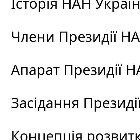
Історія НАН Украї
Члени Президії Н
Апарат Президії Н
Засідання Президі
Концепція розвитк