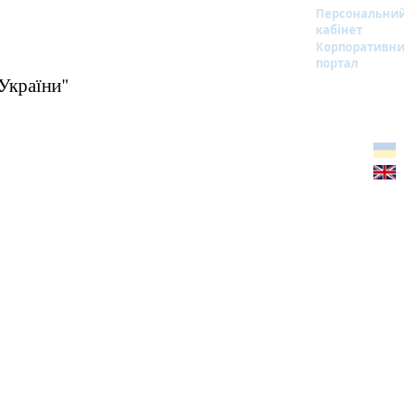
Персональни
кабінет
Корпоративн
портал
України"