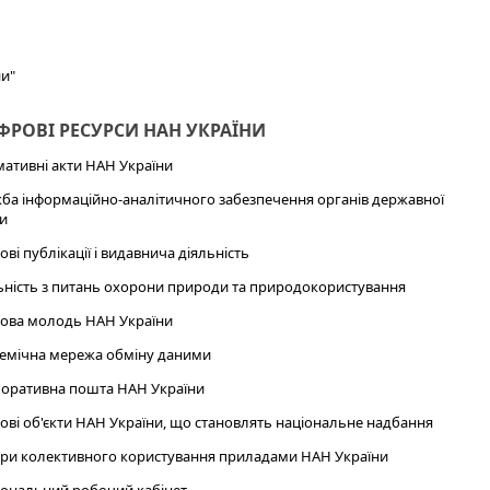
ни"
РОВІ РЕСУРСИ НАН УКРАЇНИ
ативні акти НАН України
ба інформаційно-аналітичного забезпечення органів державної
и
ові публікації і видавнича діяльність
ьність з питань охорони природи та природокористування
ова молодь НАН України
емічна мережа обміну даними
оративна пошта НАН України
ові об'єкти НАН України, що становлять національне надбання
ри колективного користування приладами НАН України