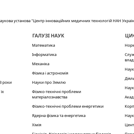
аукова установа "Центр інноваційних медичних технологій НАН Украї
ГАЛУЗІ НАУК
ЦИФ
Математика
Норм
Інформатика
Служ
влад
Механіка
Наук
Фізика і астрономія
Діял
3 роки
Науки про Землю
Наук
їх
Фізико-технічні проблеми
матеріалознавства
Акад
Фізико-технічні проблеми енергетики
Корп
Ядерна фізика та енергетика
Наук
Хімія
Цент