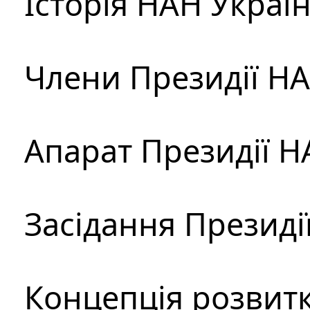
Історія НАН Украї
Члени Президії Н
Апарат Президії Н
Засідання Президі
Концепція розвитк