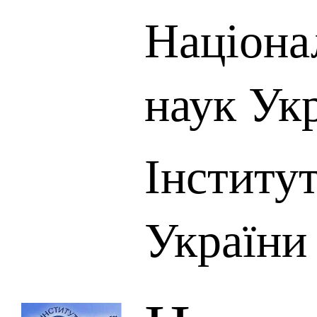
Націона
наук Ук
Інститу
України