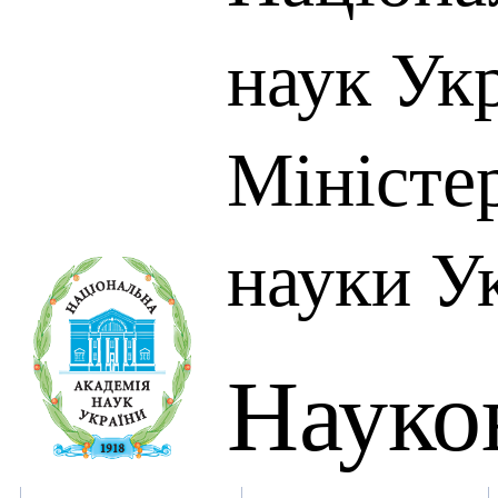
наук Укр
Міністер
науки У
Науко