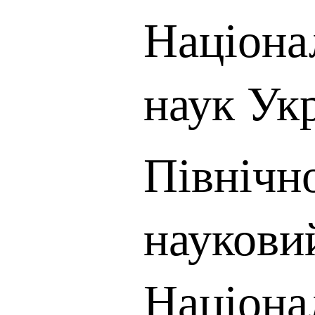
Націона
наук Ук
Північн
наукови
Націона