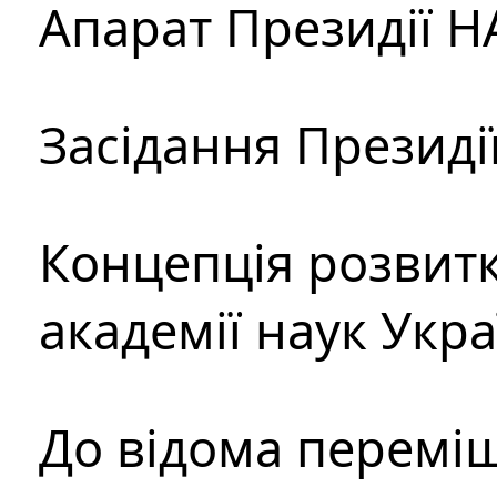
Апарат Президії Н
Засідання Президі
Концепція розвитк
академії наук Укр
До відома перемі