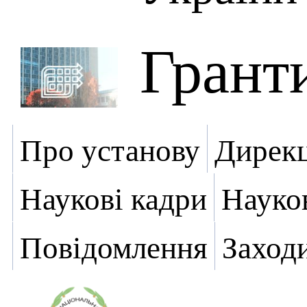
Грант
Про установу
Дирекц
Наукові кадри
Науко
Повідомлення
Заход