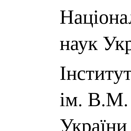
Націона
наук Ук
Інститу
ім. В.М
України