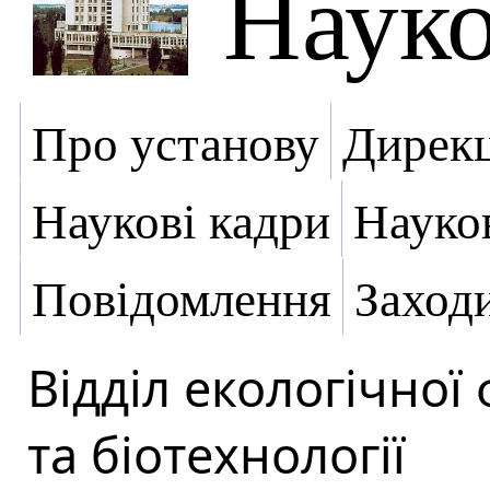
Науко
Про установу
Дирекц
Наукові кадри
Науко
Повідомлення
Заход
Відділ екологічної 
та біотехнології