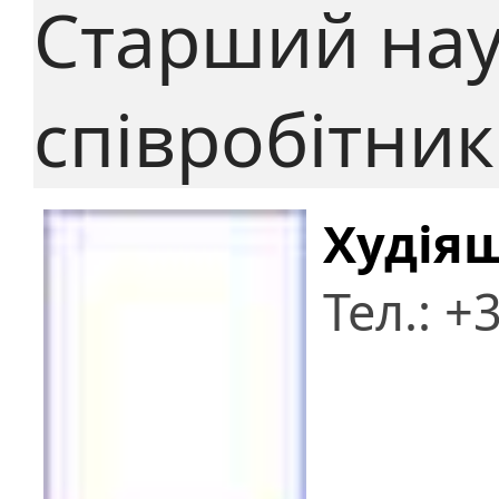
Старший на
співробітник
Худія
Тел.: +