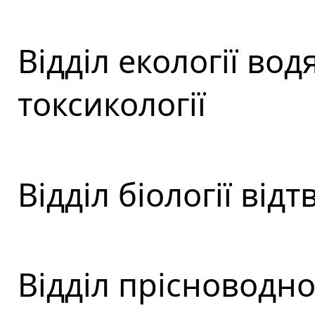
Відділ екології во
токсикології
Відділ біології від
Відділ прісноводної