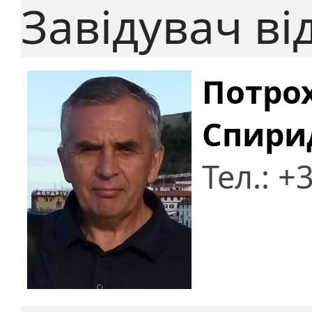
Завідувач ві
Потро
Спири
Тел.: +