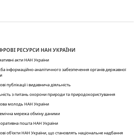
РОВІ РЕСУРСИ НАН УКРАЇНИ
ативні акти НАН України
ба інформаційно-аналітичного забезпечення органів державної
и
ові публікації і видавнича діяльність
ьність з питань охорони природи та природокористування
ова молодь НАН України
емічна мережа обміну даними
оративна пошта НАН України
ові об'єкти НАН України, що становлять національне надбання