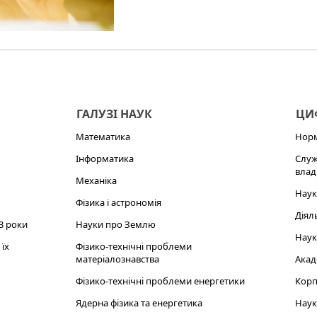
ГАЛУЗІ НАУК
ЦИФ
Математика
Норм
Інформатика
Служ
влад
Механіка
Наук
Фізика і астрономія
Діял
3 роки
Науки про Землю
Наук
їх
Фізико-технічні проблеми
матеріалознавства
Акад
Фізико-технічні проблеми енергетики
Корп
Ядерна фізика та енергетика
Наук