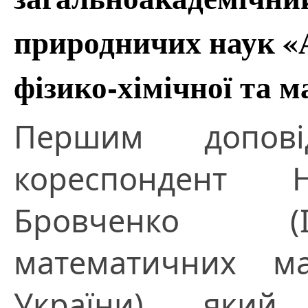
природничих наук «
фізико-хімічної та м
Першим допові
кореспондент 
Бровченко (І
математичних 
України), яки