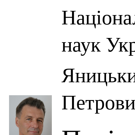
Націона
наук Ук
Яницьки
Петров