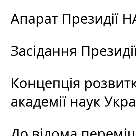
Апарат Президії Н
Засідання Президі
Концепція розвитк
академії наук Укр
До відома перемі