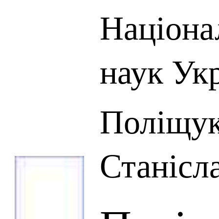
Націона
наук Ук
Поліщук
Станісл