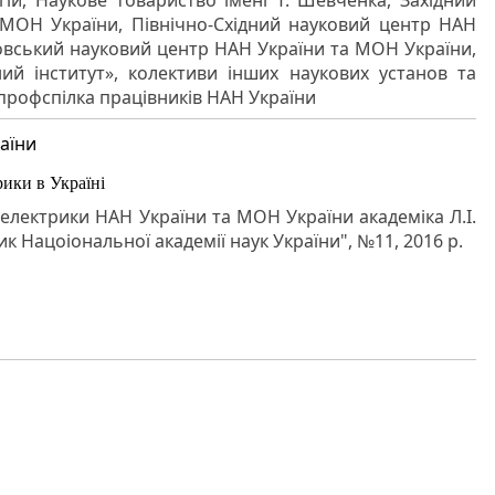
гій, Наукове товариство імені Т. Шевченка, Західний
МОН України, Північно-Східний науковий центр НАН
овський науковий центр НАН України та МОН України,
ний інститут», колективи інших наукових установ та
 профспілка працівників НАН України
аїни
ики в Україні
електрики НАН України та МОН України академіка Л.І.
к Нацоіональної академії наук України", №11, 2016 р.