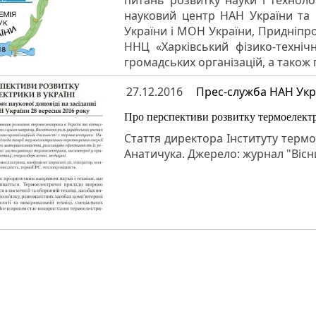
питань розвитку науки і техноло
науковий центр НАН України та 
України і МОН України, Придніпр
ННЦ «Харківський фізико-техніч
громадських організацій, а також
27.12.2016
Прес-служба НАН Укр
Про перспективи розвитку термоелектр
Стаття директора Інституту термо
Анатичука. Джерело: журнал "Вісни