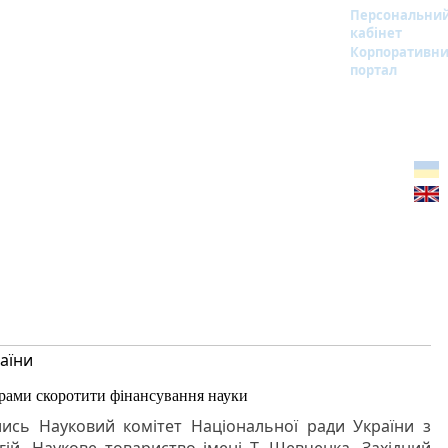
Персональни
кабінет
Корпоративн
портал
аїни
ірами скоротити фінансування науки
ись Науковий комітет Національної ради України з