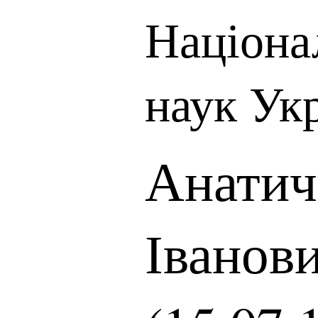
Націона
наук Ук
Анатич
Іванов