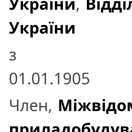
України
,
Відді
України
з
01.01.1905
Член,
Міжвідом
приладобудув