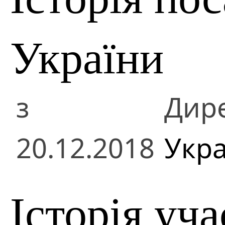
України
з
Дир
20.12.2018
Укра
Історія уча