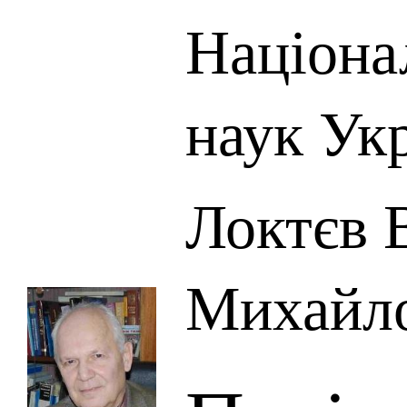
Націона
наук Ук
Локтєв 
Михайл