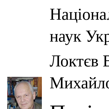
Націона
наук Ук
Локтєв 
Михайл