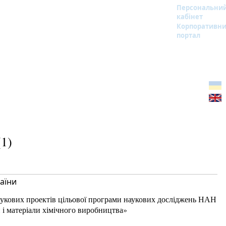
Персональни
кабінет
Корпоративн
портал
1)
аїни
наукових проектів цільової програми наукових досліджень НАН
 і матеріали хімічного виробництва»