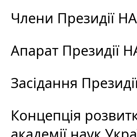
Члени Президії Н
Апарат Президії Н
Засідання Президі
Концепція розвитк
академії наук Укр