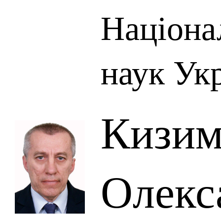
Націона
наук Ук
Кизим
Олекс