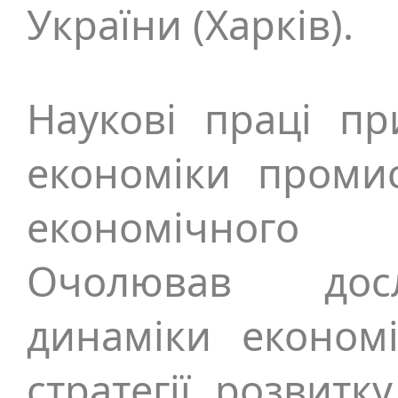
України (Харків).
Наукові праці п
економіки промис
економічного 
Очолював досл
динаміки економі
стратегії розвитк