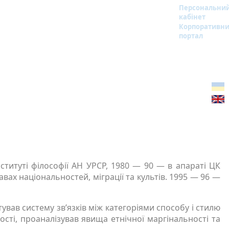
Персональни
кабінет
Корпоративн
портал
нституті філософії АН УРСР, 1980 — 90 — в апараті ЦК
вах національностей, міграції та культів. 1995 — 96 —
унтував систему зв’язків між категоріями способу і стилю
ості, проаналізував явища етнічної маргінальності та