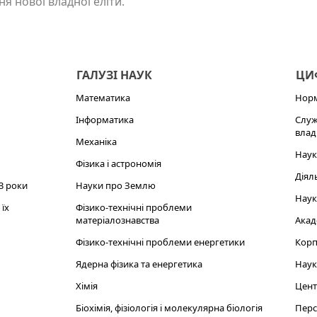
я нової владної еліти.
ГАЛУЗІ НАУК
ЦИФ
Математика
Норм
Інформатика
Служ
влад
Механіка
Наук
Фізика і астрономія
Діял
3 роки
Науки про Землю
Наук
їх
Фізико-технічні проблеми
матеріалознавства
Акад
Фізико-технічні проблеми енергетики
Корп
Ядерна фізика та енергетика
Наук
Хімія
Цент
Біохімія, фізіологія і молекулярна біологія
Перс