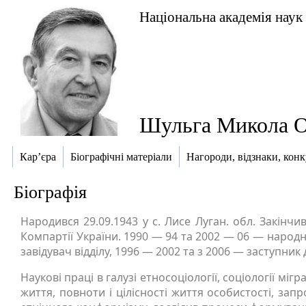
Національна академія наук
Шульга Микола О
Кар’єра
Біографічні матеріали
Нагороди, відзнаки, кон
Біографія
Народився 29.09.1943 у с. Лисе Луган. обл. Закінчи
Компартії України. 1990 — 94 та 2002 — 06 — народни
завідувач відділу, 1996 — 2002 та з 2006 — заступник
Наукові праці в галузі етносоціології, соціології міг
життя, повноти і цілісності життя особистості, за