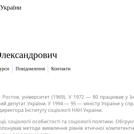
 України
лександрович
курси
Повідомлення
Контакти
в Ростов. університет (1969). У 1972 — 80 працював у І
й депутат України. У 1994 — 95 — міністр України у спра
 директора Інституту соціології НАН України.
рації, соціології особистості та соціології політики. Обгр
пропонував методи виявлення рівнів етнічної компетентн