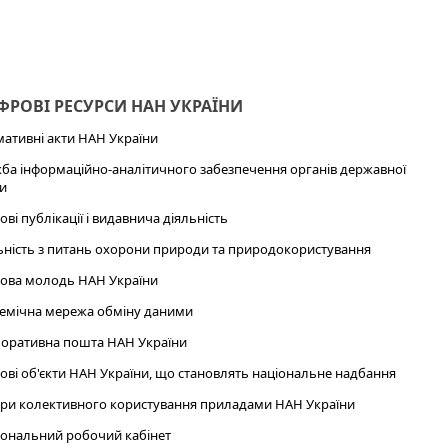
РОВІ РЕСУРСИ НАН УКРАЇНИ
ативні акти НАН України
ба інформаційно-аналітичного забезпечення органів державної
и
ові публікації і видавнича діяльність
ьність з питань охорони природи та природокористування
ова молодь НАН України
емічна мережа обміну даними
оративна пошта НАН України
ові об'єкти НАН України, що становлять національне надбання
ри колективного користування приладами НАН України
ональний робочий кабінет