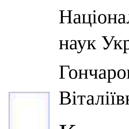
Націона
наук Ук
Гончаро
Віталіїв