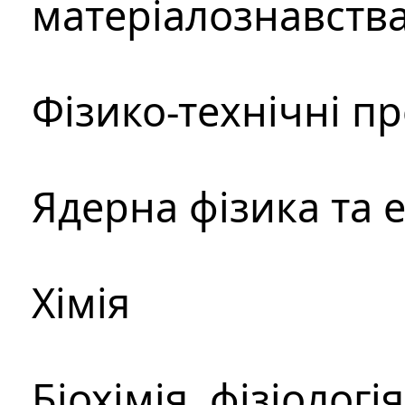
матеріалознавств
Фізико-технічні п
Ядерна фізика та 
Хімія
Біохімія, фізіологі