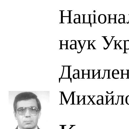
Націона
наук Ук
Данилен
Михайл