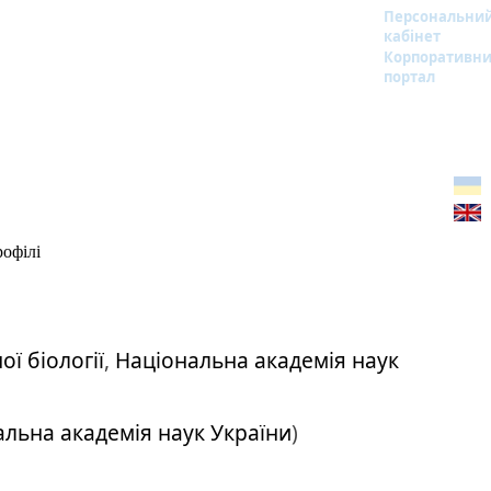
Персональни
кабінет
Корпоративн
портал
офілі
ої біології
,
Національна академія наук
льна академія наук України
)