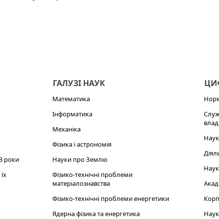
ГАЛУЗІ НАУК
ЦИФ
Математика
Норм
Інформатика
Служ
влад
Механіка
Наук
Фізика і астрономія
Діял
3 роки
Науки про Землю
Наук
їх
Фізико-технічні проблеми
матеріалознавства
Акад
Фізико-технічні проблеми енергетики
Корп
Ядерна фізика та енергетика
Наук