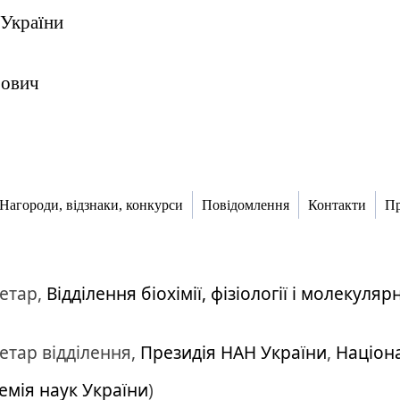
 України
ьович
Нагороди, відзнаки, конкурси
Повідомлення
Контакти
Пр
ретар,
Відділення біохімії, фізіології і молекулярн
етар відділення,
Президія НАН України
,
Націона
емія наук України
)