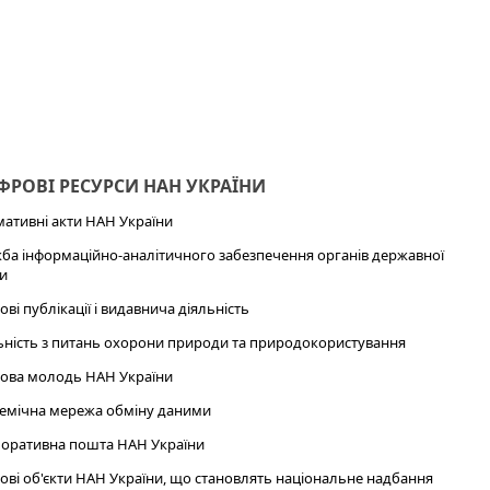
РОВІ РЕСУРСИ НАН УКРАЇНИ
ативні акти НАН України
ба інформаційно-аналітичного забезпечення органів державної
и
ові публікації і видавнича діяльність
ьність з питань охорони природи та природокористування
ова молодь НАН України
емічна мережа обміну даними
оративна пошта НАН України
ові об'єкти НАН України, що становлять національне надбання