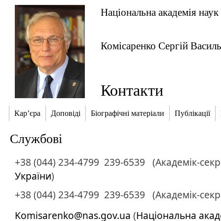
Національна академія наук
Комісаренко Сергій Васил
Контакти
Кар’єра
Доповіді
Біографічні матеріали
Публікації
Службові
+38 (044) 234-4799
239-6539
(Академік-сек
України
)
+38 (044) 234-4799
239-6539
(Академік-секр
Komisarenko@nas.gov.ua
(
Національна акад