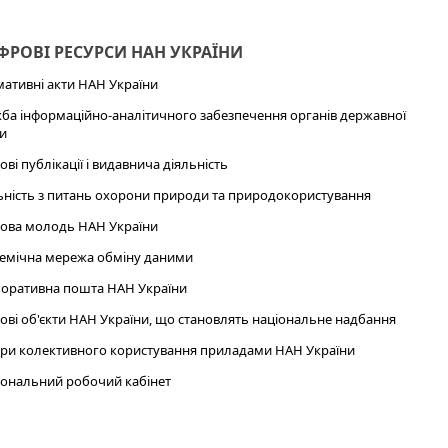
РОВІ РЕСУРСИ НАН УКРАЇНИ
ативні акти НАН України
ба інформаційно-аналітичного забезпечення органів державної
и
ові публікації і видавнича діяльність
ьність з питань охорони природи та природокористування
ова молодь НАН України
емічна мережа обміну даними
оративна пошта НАН України
ові об'єкти НАН України, що становлять національне надбання
ри колективного користування приладами НАН України
ональний робочий кабінет