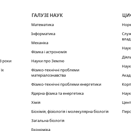
ГАЛУЗІ НАУК
ЦИФ
Математика
Норм
Інформатика
Служ
влад
Механіка
Наук
Фізика і астрономія
Діял
3 роки
Науки про Землю
Наук
їх
Фізико-технічні проблеми
матеріалознавства
Акад
Фізико-технічні проблеми енергетики
Корп
Ядерна фізика та енергетика
Наук
Хімія
Цент
Біохімія, фізіологія і молекулярна біологія
Перс
Загальна біологія
Економіка