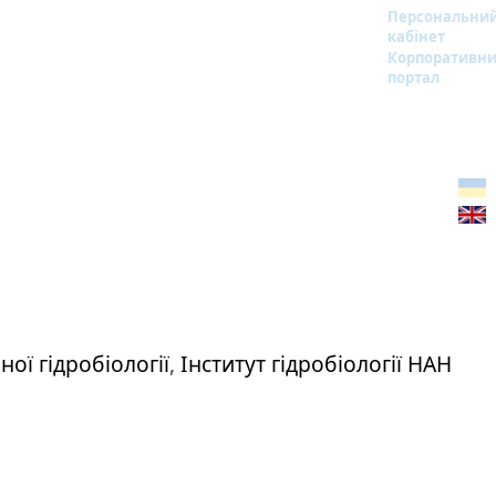
Персональни
кабінет
Корпоративн
портал
ної гідробіології
,
Інститут гідробіології НАН