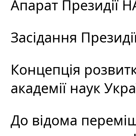
Апарат Президії Н
Засідання Президі
Концепція розвитк
академії наук Укр
До відома перемі