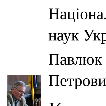
Націона
наук Ук
Павлюк 
Петров