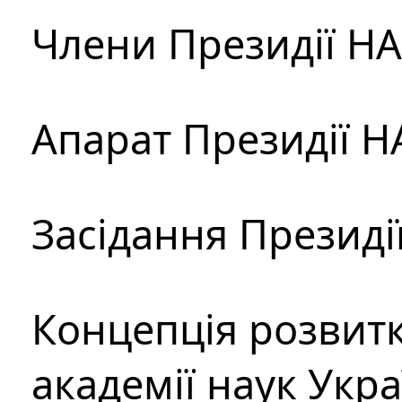
Члени Президії Н
Апарат Президії Н
Засідання Президі
Концепція розвитк
академії наук Укр