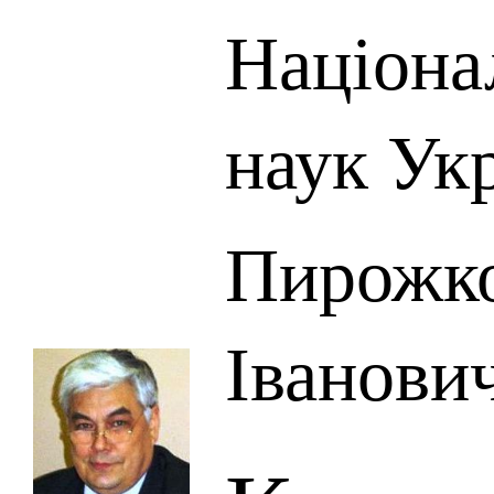
Націона
наук Ук
Пирожко
Іванови