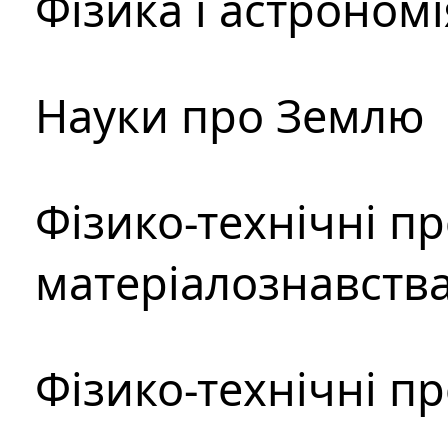
Фізика і астрономі
Науки про Землю
Фізико-технічні п
матеріалознавств
Фізико-технічні п