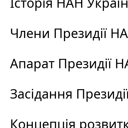
Історія НАН Украї
Члени Президії Н
Апарат Президії Н
Засідання Президі
Концепція розвитк