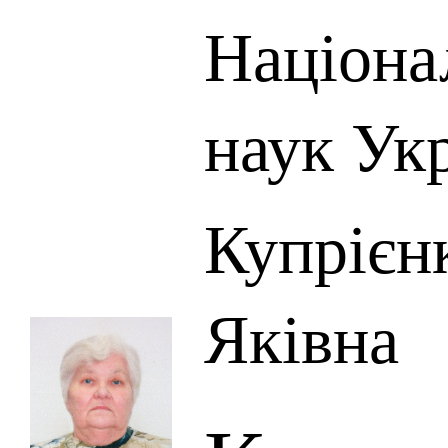
Націона
наук Ук
Купрієн
Яківна