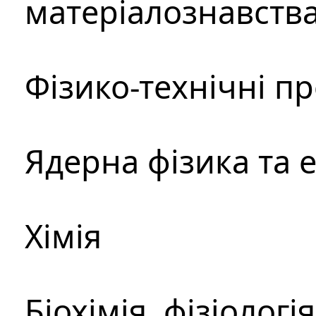
матеріалознавств
Фізико-технічні п
Ядерна фізика та 
Хімія
Біохімія, фізіологі