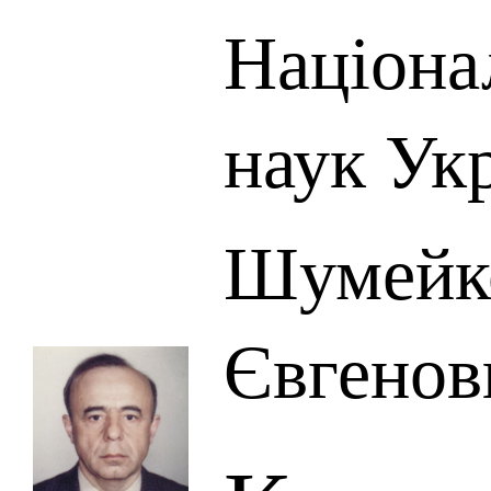
Націона
наук Ук
Шумейк
Євгенов