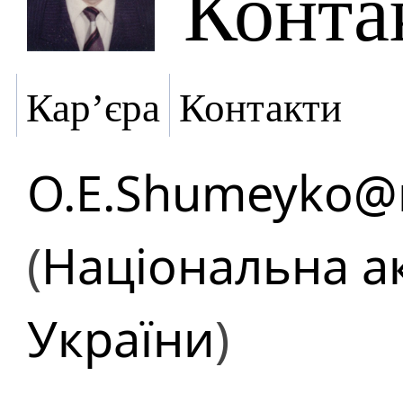
Конта
Кар’єра
Контакти
O.E.Shumeyko@n
(
Національна а
України
)