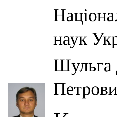
Націона
наук Ук
Шульга
Петров