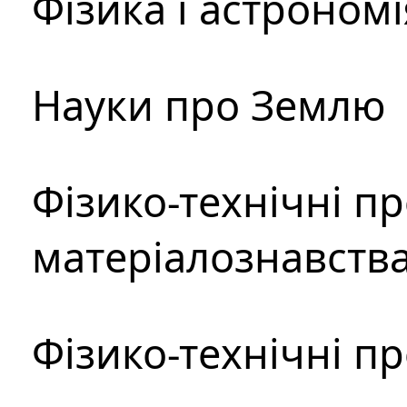
Фізика і астрономі
Науки про Землю
Фізико-технічні п
матеріалознавств
Фізико-технічні п