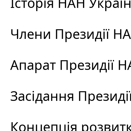
Історія НАН Украї
Члени Президії Н
Апарат Президії Н
Засідання Президі
Концепція розвитк