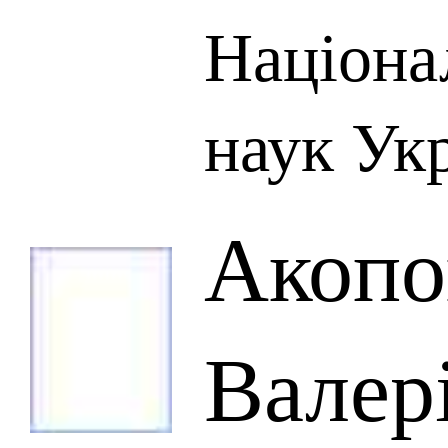
Націона
наук Ук
Акопо
Валер