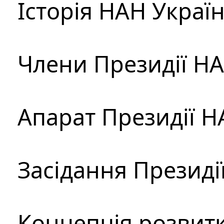
Історія НАН Украї
Члени Президії Н
Апарат Президії Н
Засідання Президі
Концепція розвитк