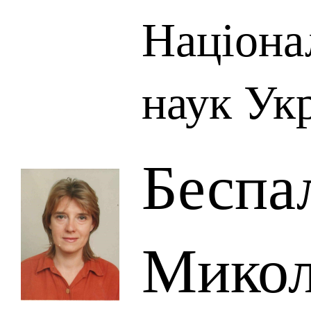
Націона
наук Ук
Беспа
Микол