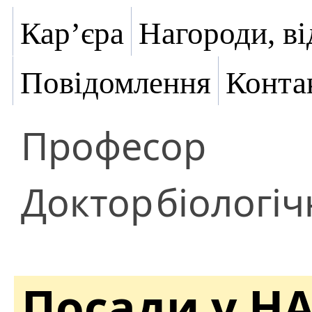
Кар’єра
Нагороди, ві
Повідомлення
Конта
Професор
Доктор
біологіч
Посади у Н