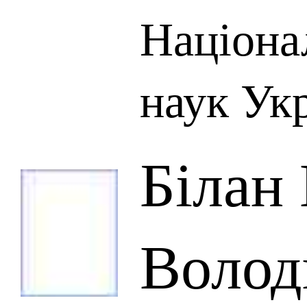
Націона
наук Ук
Білан
Волод