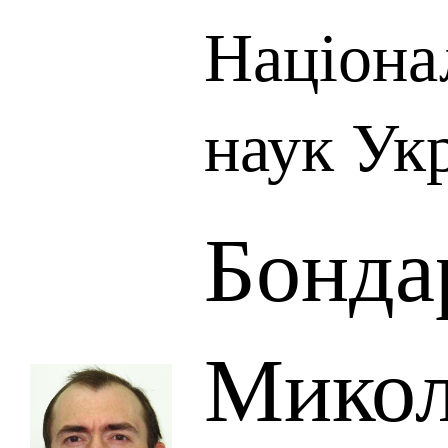
Націона
наук Ук
Бонда
Мико