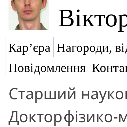
Вікто
Кар’єра
Нагороди, ві
Повідомлення
Конта
Старший науков
Доктор
фізико-