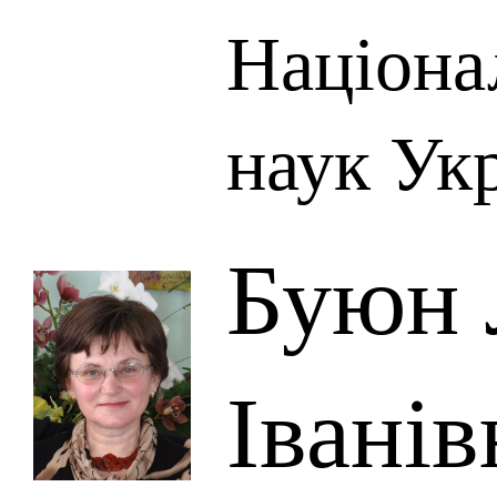
Націона
наук Ук
Буюн
Іванів