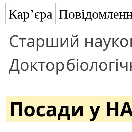
Кар’єра
Повідомлен
Старший науков
Доктор
біологіч
Посади у Н