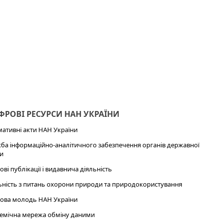
РОВІ РЕСУРСИ НАН УКРАЇНИ
ативні акти НАН України
ба інформаційно-аналітичного забезпечення органів державної
и
ові публікації і видавнича діяльність
ьність з питань охорони природи та природокористування
ова молодь НАН України
емічна мережа обміну даними