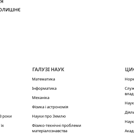
ня
колишнє
ГАЛУЗІ НАУК
ЦИФ
Математика
Норм
Інформатика
Служ
влад
Механіка
Наук
Фізика і астрономія
Діял
3 роки
Науки про Землю
Наук
їх
Фізико-технічні проблеми
матеріалознавства
Акад