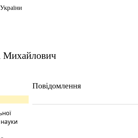
 України
а Михайлович
Повідомлення
ьної
і науки