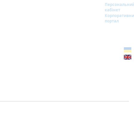
Персональни
кабінет
Корпоративн
портал