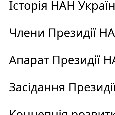
Історія НАН Украї
Члени Президії Н
Апарат Президії Н
Засідання Президі
Концепція розвитк