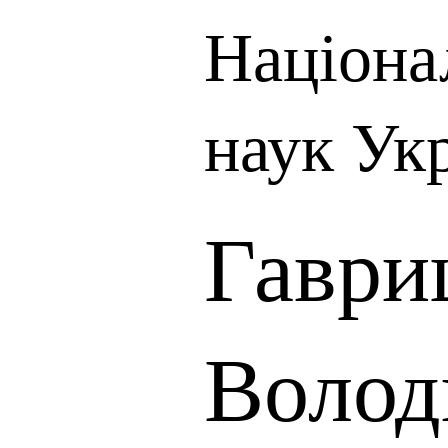
Націона
наук Ук
Гавр
Волод