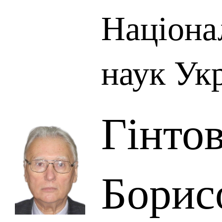
Націона
наук Ук
Гінто
Борис