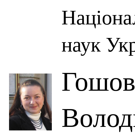
Націона
наук Ук
Гошов
Волод