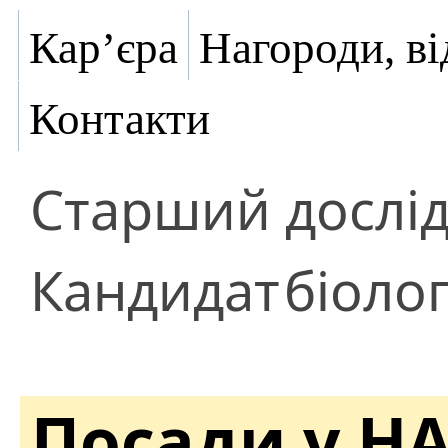
Кар’єра
Нагороди, ві
Контакти
Старший дослі
Кандидат
біоло
Посади у Н