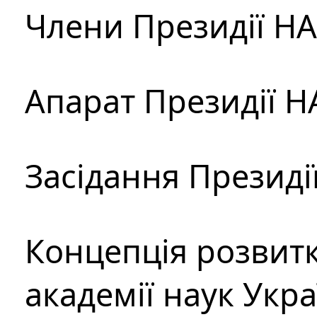
Члени Президії Н
Апарат Президії Н
Засідання Президі
Концепція розвитк
академії наук Укр