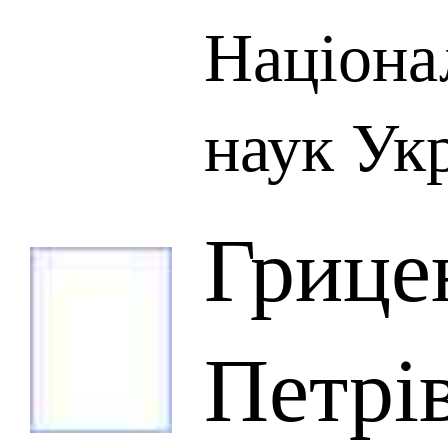
Націона
наук Ук
Грице
Петрі