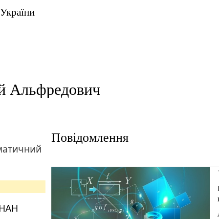
 України
й Альфредович
Повідомлення
матичний
 НАН